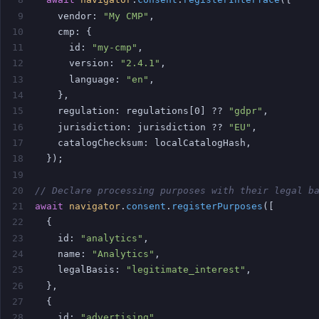
9
    vendor: 
"My CMP"
,
10
    cmp: {
11
      id: 
"my-cmp"
,
12
      version: 
"2.4.1"
,
13
      language: 
"en"
,
14
    },
15
    regulation: regulations[0] ?? 
"gdpr"
,
16
    jurisdiction: jurisdiction ?? 
"EU"
,
17
    catalogChecksum: localCatalogHash,
18
  });
19
20
// Declare processing purposes with their legal b
21
await
navigator
.
consent
.
registerPurposes
([
22
  {
23
    id: 
"analytics"
,
24
    name: 
"Analytics"
,
25
    legalBasis: 
"legitimate_interest"
,
26
  },
27
  {
28
    id: 
"advertising"
,