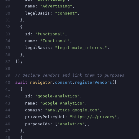
29
    name: 
"Advertising"
,
30
    legalBasis: 
"consent"
,
31
  },
32
  {
33
    id: 
"functional"
,
34
    name: 
"Functional"
,
35
    legalBasis: 
"legitimate_interest"
,
36
  },
37
]);
38
39
// Declare vendors and link them to purposes
40
await
navigator
.
consent
.
registerVendors
([
41
  {
42
    id: 
"google-analytics"
,
43
    name: 
"Google Analytics"
,
44
    domain: 
"analytics.google.com"
,
45
    privacyPolicyUrl: 
"https://…/privacy"
,
46
    purposeIds: [
"analytics"
],
47
  },
48
  {