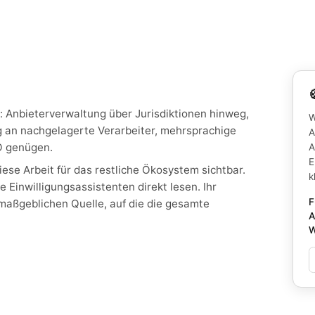
: Anbieterverwaltung über Jurisdiktionen hinweg,
W
ng an nachgelagerte Verarbeiter, mehrsprachige
A
O genügen.
A
E
ese Arbeit für das restliche Ökosystem sichtbar.
k
 Einwilligungsassistenten direkt lesen. Ihr
F
 maßgeblichen Quelle, auf die die gesamte
A
W