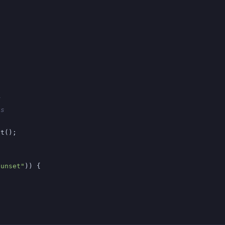
r
ts
nt();
"unset"
)) {