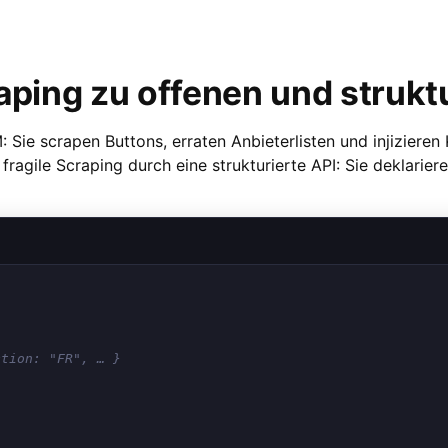
ing zu offenen und struktu
 Sie scrapen Buttons, erraten Anbieterlisten und injiziere
fragile Scraping durch eine strukturierte API: Sie deklarie
ction: "FR", … }