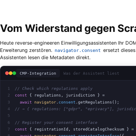
Vom Widerstand gegen Scrap
Heute reverse-engineeren Einwilligungsassistenten Ihr DOM:
Erweiterung zerstören.
ersetzt dieses 
navigator.consent
Assistenten lesen die Metadaten direkt.
CMP-Integration
Was der Assistent liest
1
// Check which regulations apply
2
const
 { regulations, jurisdiction } =
3
await
navigator
.
consent
.getRegulations();
4
// → { regulations: ["gdpr", "eprivacy"], jurisdi
5
6
// Register your consent interface
7
const
 { registrationId, storedCatalogChecksum } =
8
await
navigator
.
consent
.
registerInterface
({