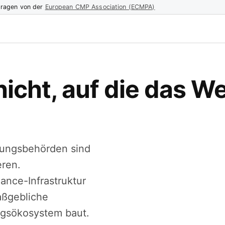
tragen von der
European CMP Association (ECMPA)
icht, auf die das W
erungsbehörden sind
eren.
iance-Infrastruktur
aßgebliche
ungsökosystem baut.