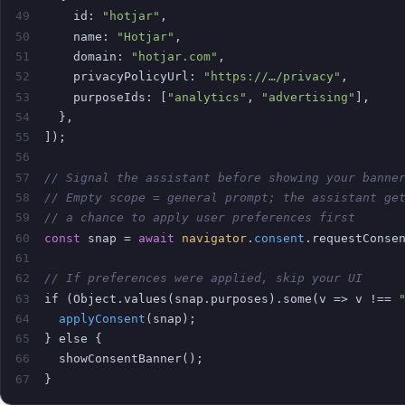
49
    id: 
"hotjar"
,
50
    name: 
"Hotjar"
,
51
    domain: 
"hotjar.com"
,
52
    privacyPolicyUrl: 
"https://…/privacy"
,
53
    purposeIds: [
"analytics"
, 
"advertising"
],
54
  },
55
]);
56
57
// Signal the assistant before showing your banne
58
// Empty scope = general prompt; the assistant ge
59
// a chance to apply user preferences first
60
const
 snap = 
await
navigator
.
consent
.requestConse
61
62
// If preferences were applied, skip your UI
63
if (Object.values(snap.purposes).some(v => v !== 
64
applyConsent
(snap);
65
} else {
66
  showConsentBanner();
67
}