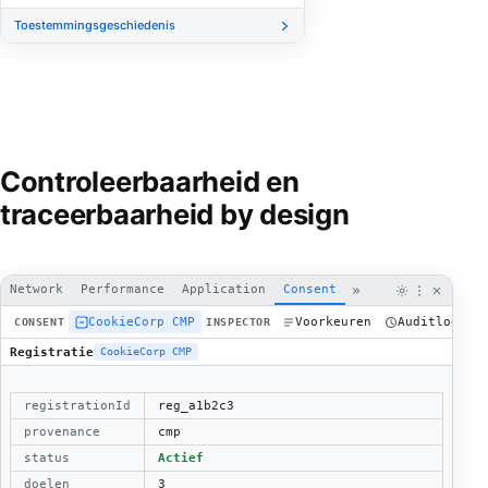
Toestemmingsgeschiedenis
Controleerbaarheid en
traceerbaarheid by design
»
Network
Performance
Application
Consent
CookieCorp CMP
Voorkeuren
Auditlog
CONSENT
INSPECTOR
Registratie
CookieCorp CMP
registrationId
reg_a1b2c3
provenance
cmp
status
Actief
doelen
3