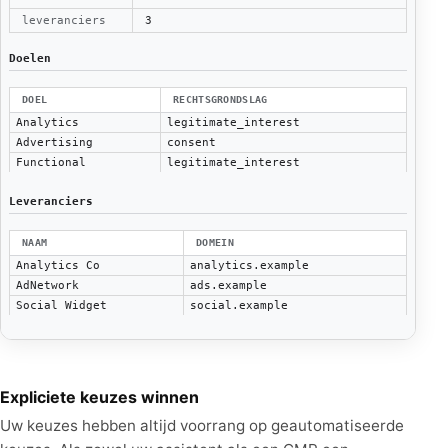
leveranciers
3
Doelen
DOEL
RECHTSGRONDSLAG
Analytics
legitimate_interest
Advertising
consent
Functional
legitimate_interest
Leveranciers
NAAM
DOMEIN
Analytics Co
analytics.example
AdNetwork
ads.example
Social Widget
social.example
Expliciete keuzes winnen
Uw keuzes hebben altijd voorrang op geautomatiseerde