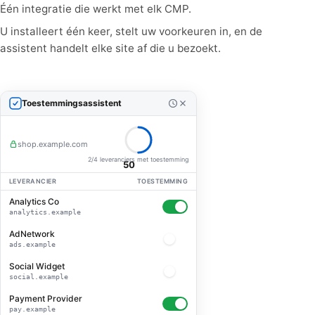
Één integratie die werkt met elk CMP.
U installeert één keer, stelt uw voorkeuren in, en de
assistent handelt elke site af die u bezoekt.
Toestemmingsassistent
shop.example.com
2/4 leveranciers met toestemming
50
LEVERANCIER
TOESTEMMING
Analytics Co
analytics.example
AdNetwork
ads.example
Social Widget
social.example
Payment Provider
pay.example