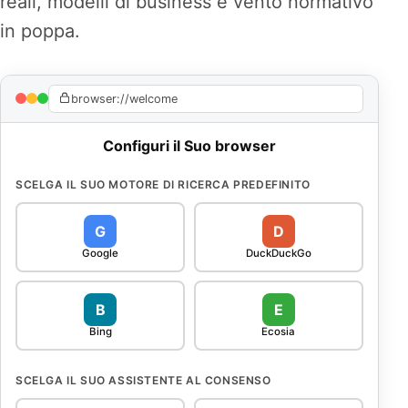
reali, modelli di business e vento normativo
in poppa.
browser://welcome
Configuri il Suo browser
SCELGA IL SUO MOTORE DI RICERCA PREDEFINITO
G
D
Google
DuckDuckGo
B
E
Bing
Ecosia
SCELGA IL SUO ASSISTENTE AL CONSENSO